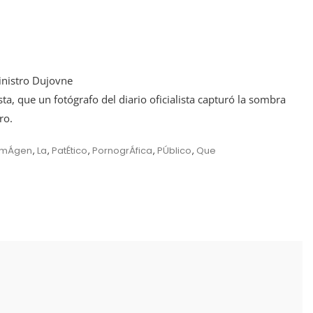
ministro Dujovne
a, que un fotógrafo del diario oficialista capturó la sombra
ro.
ImÁgen
,
La
,
PatÉtico
,
PornogrÁfica
,
PÚblico
,
Que