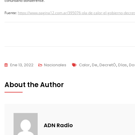
conurbano bonaerense.
Fuente:
https://www.pagina12.com.ar/395076-ola-de-calor-el-gobierno-decret
Navegación
de
entradas
Tags
Ene 13, 2022
Nacionales
Calor
,
De
,
DecretÓ
,
Días
,
Do
About the Author
ADN Radio