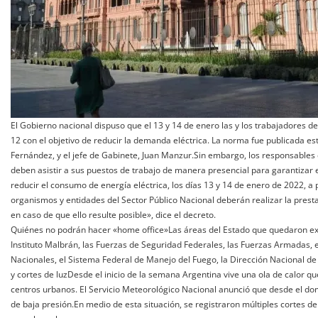
El Gobierno nacional dispuso que el 13 y 14 de enero las y los trabajadores de
12 con el objetivo de reducir la demanda eléctrica. La norma fue publicada este 
Fernández, y el jefe de Gabinete, Juan Manzur.Sin embargo, los responsable
deben asistir a sus puestos de trabajo de manera presencial para garantizar el
reducir el consumo de energía eléctrica, los días 13 y 14 de enero de 2022, a pa
organismos y entidades del Sector Público Nacional deberán realizar la presta
en caso de que ello resulte posible», dice el decreto.
Quiénes no podrán hacer «home office»Las áreas del Estado que quedaron exc
Instituto Malbrán, las Fuerzas de Seguridad Federales, las Fuerzas Armadas, e
Nacionales, el Sistema Federal de Manejo del Fuego, la Dirección Nacional de 
y cortes de luzDesde el inicio de la semana Argentina vive una ola de calor q
centros urbanos. El Servicio Meteorológico Nacional anunció que desde el dom
de baja presión.En medio de esta situación, se registraron múltiples cortes d