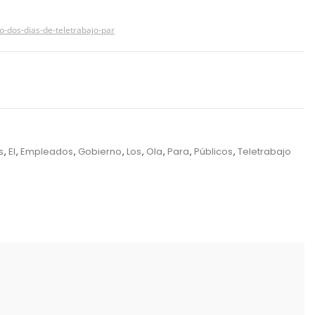
o-dos-dias-de-teletrabajo-par
s
,
El
,
Empleados
,
Gobierno
,
Los
,
Ola
,
Para
,
Públicos
,
Teletrabajo