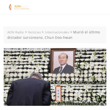
Skip
to
content
>
>
>
Murió el último
ADN Radio
Noticias
Internacionales
dictador surcoreano, Chun Doo-hwan