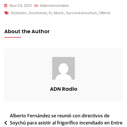
Nov 23, 2021
Internacionales
Tags
Dictador
,
Doohwan
,
El
,
Murió
,
Surcoreanochun
,
Último
About the Author
ADN Radio
Navegación
Alberto Fernández se reunió con directivos de
Soychú para asistir al frigorífico incendiado en Entre
de