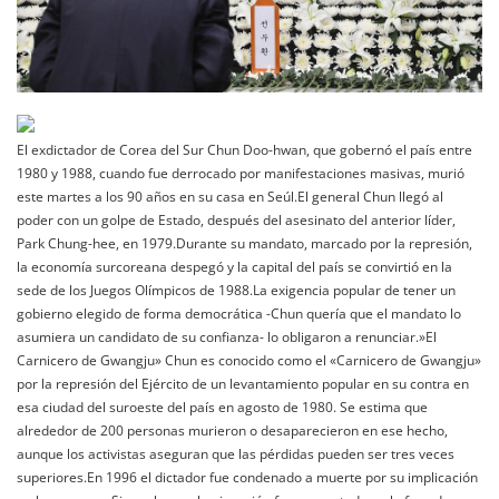
El exdictador de Corea del Sur Chun Doo-hwan, que gobernó el país entre
1980 y 1988, cuando fue derrocado por manifestaciones masivas, murió
este martes a los 90 años en su casa en Seúl.El general Chun llegó al
poder con un golpe de Estado, después del asesinato del anterior líder,
Park Chung-hee, en 1979.Durante su mandato, marcado por la represión,
la economía surcoreana despegó y la capital del país se convirtió en la
sede de los Juegos Olímpicos de 1988.La exigencia popular de tener un
gobierno elegido de forma democrática -Chun quería que el mandato lo
asumiera un candidato de su confianza- lo obligaron a renunciar.»El
Carnicero de Gwangju» Chun es conocido como el «Carnicero de Gwangju»
por la represión del Ejército de un levantamiento popular en su contra en
esa ciudad del suroeste del país en agosto de 1980. Se estima que
alrededor de 200 personas murieron o desaparecieron en ese hecho,
aunque los activistas aseguran que las pérdidas pueden ser tres veces
superiores.En 1996 el dictador fue condenado a muerte por su implicación