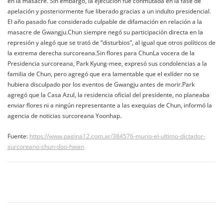
en la masacre. Sin embargo, la ejecución fue conmutada en la fase de
apelación y posteriormente fue liberado gracias a un indulto presidencial.
El año pasado fue considerado culpable de difamación en relación a la
masacre de Gwangju.Chun siempre negó su participación directa en la
represión y alegó que se trató de “disturbios”, al igual que otros políticos de
la extrema derecha surcoreana.Sin flores para ChunLa vocera de la
Presidencia surcoreana, Park Kyung-mee, expresó sus condolencias a la
familia de Chun, pero agregó que era lamentable que el exlíder no se
hubiera disculpado por los eventos de Gwangju antes de morir.Park
agregó que la Casa Azul, la residencia oficial del presidente, no planeaba
enviar flores ni a ningún representante a las exequias de Chun, informó la
agencia de noticias surcoreana Yoonhap.
Fuente:
https://www.pagina12.com.ar/384576-murio-el-ultimo-dictador-
surcoreano-chun-doo-hwan
Navegación
de
entradas