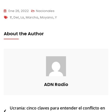
entradas
Ene 26, 2022
Nacionales
Tags
1f
,
Del
,
La
,
Marcha
,
Moyano
,
Y
About the Author
ADN Radio
Navegación
Ucrania: cinco claves para entender el conflicto en