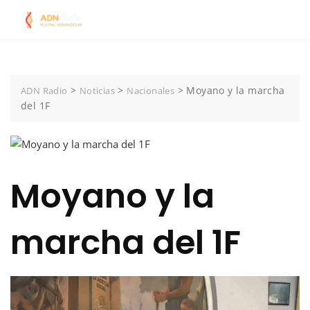
Skip
to
content
>
>
>
Moyano y la marcha
ADN Radio
Noticias
Nacionales
del 1F
Moyano y la
marcha del 1F