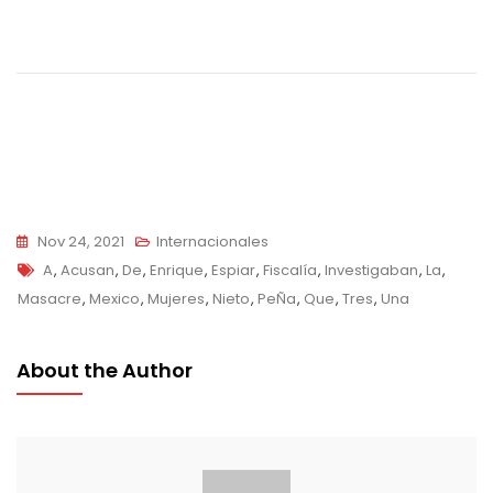
Navegación
de
entradas
Nov 24, 2021
Internacionales
Tags
A
,
Acusan
,
De
,
Enrique
,
Espiar
,
Fiscalía
,
Investigaban
,
La
,
Masacre
,
Mexico
,
Mujeres
,
Nieto
,
PeÑa
,
Que
,
Tres
,
Una
About the Author