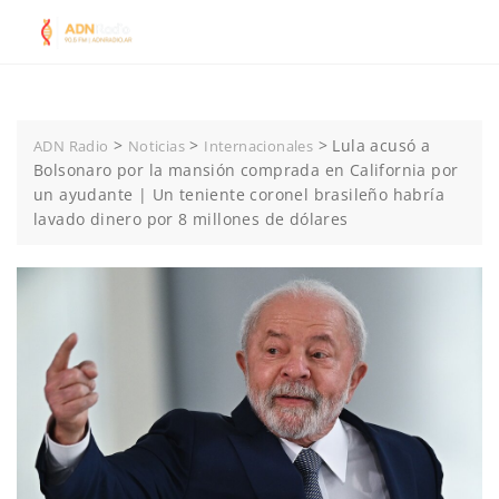
Skip
to
content
>
>
>
Lula acusó a
ADN Radio
Noticias
Internacionales
Bolsonaro por la mansión comprada en California por
un ayudante | Un teniente coronel brasileño habría
lavado dinero por 8 millones de dólares