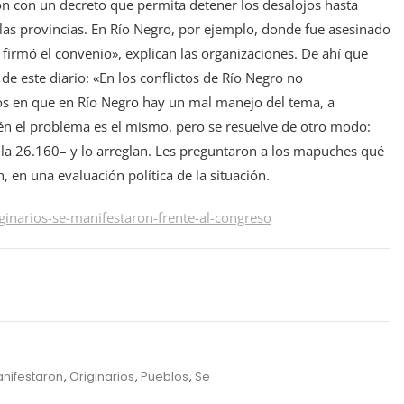
ción con un decreto que permita detener los desalojos hasta
 las provincias. En Río Negro, por ejemplo, donde fue asesinado
 firmó el convenio», explican las organizaciones. De ahí que
de este diario: «En los conflictos de Río Negro no
imos en que en Río Negro hay un mal manejo del tema, a
én el problema es el mismo, pero se resuelve de otro modo:
a la 26.160– y lo arreglan. Les preguntaron a los mapuches qué
n, en una evaluación política de la situación.
inarios-se-manifestaron-frente-al-congreso
nifestaron
,
Originarios
,
Pueblos
,
Se