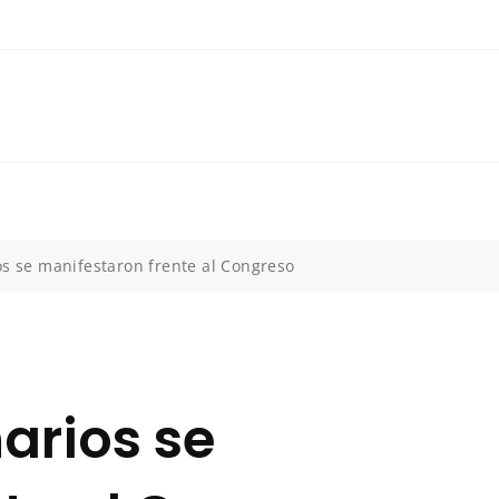
os se manifestaron frente al Congreso
narios se