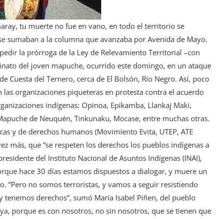
ay, tu muerte no fue en vano, en todo el territorio se
 se sumaban a la columna que avanzaba por Avenida de Mayo.
 pedir la prórroga de la Ley de Relevamiento Territorial –con
inato del joven mapuche, ocurrido este domingo, en un ataque
 de Cuesta del Ternero, cerca de El Bolsón, Río Negro. Así, poco
 las organizaciones piqueteras en protesta contra el acuerdo
 organizaciones indígenas: Opinoa, Epikamba, Llankaj Maki,
Mapuche de Neuquén, Tinkunaku, Mocase, entre muchas otras.
icas y de derechos humanos (Movimiento Evita, UTEP, ATE
ez más, que “se respeten los derechos los pueblos indígenas a
presidente del Instituto Nacional de Asuntos Indígenas (INAI),
orque hace 30 días estamos dispuestos a dialogar, y muere un
no. “Pero no somos terroristas, y vamos a seguir resistiendo
 y tenemos derechos”, sumó María Isabel Piñen, del pueblo
ya, porque es con nosotros, no sin nosotros, que se tienen que