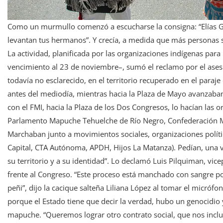
Como un murmullo comenzó a escucharse la consigna: “Elías Gar
levantan tus hermanos”. Y crecía, a medida que más personas
La actividad, planificada por las organizaciones indígenas para
vencimiento al 23 de noviembre–, sumó el reclamo por el ases
todavía no esclarecido, en el territorio recuperado en el paraje
antes del mediodía, mientras hacia la Plaza de Mayo avanzaban
con el FMI, hacia la Plaza de los Dos Congresos, lo hacían las
Parlamento Mapuche Tehuelche de Río Negro, Confederación 
Marchaban junto a movimientos sociales, organizaciones polít
Capital, CTA Autónoma, APDH, Hijos La Matanza). Pedían, una v
su territorio y a su identidad”. Lo declamó Luis Pilquiman, vice
frente al Congreso. “Este proceso está manchado con sangre p
peñi”, dijo la cacique salteña Liliana López al tomar el micrófo
porque el Estado tiene que decir la verdad, hubo un genocidio
mapuche. “Queremos lograr otro contrato social, que nos inclu