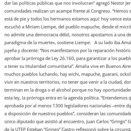
dar las políticas públicas que nos involucran” agregó Nestor Jer
comunidades realizan un acampe frente al Congreso. “Hemos s
está de pie y todos los hermanos estamos aquí: hoy vence esta 
escuchó a Miriam Liempe, del pueblo mapuche, desde el micró
no admite una democracia débil, nosotros apostamos a una de
paradigma de la muerte», sostiene Liempe. A su lado iba Amali
jujeña y docente: “Nos manifestamos por la reparación históri
aprobar la prórroga de Ley 26.160, para garantizar a los pueblo
a tener su titularidad comunitaria”. Amalia vive en Buenos Ai
muchos pueblos luchando, hay wichi, mapuche, guaraní, ockoll
vivir en nuestros territorios, no tener que venir a la ciudad, d
terminan en la droga o el alcohol porque no hay oportunidade
esta ley, la prórroga entra en la agenda política. “Entendemos q
aprobada por al menos 1300 legisladores nacionales –entre di
a disposición de nuestros pueblos”, consideran las comunidade
único diputado que asistió al encuentro, Juan Carlos “Gringo” G
de la UTEP Esteban “Gringo” Castro reflexionó sobre la circunst