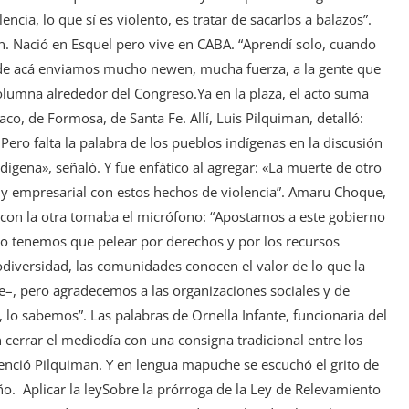
ncia, lo que sí es violento, es tratar de sacarlos a balazos”.
. Nació en Esquel pero vive en CABA. “Aprendí solo, cuando
sde acá enviamos mucho newen, mucha fuerza, a la gente que
columna alrededor del Congreso.Ya en la plaza, el acto suma
co, de Formosa, de Santa Fe. Allí, Luis Pilquiman, detalló:
ro falta la palabra de los pueblos indígenas en la discusión
indígena», señaló. Y fue enfático al agregar: «La muerte de otro
cial y empresarial con estos hechos de violencia”. Amaru Choque,
y con la otra tomaba el micrófono: “Apostamos a este gobierno
ro tenemos que pelear por derechos y por los recursos
iodiversidad, las comunidades conocen el valor de lo que la
–, pero agradecemos a las organizaciones sociales y de
lo sabemos”. Las palabras de Ornella Infante, funcionaria del
n cerrar el mediodía con una consigna tradicional entre los
tenció Pilquiman. Y en lengua mapuche se escuchó el grito de
eño. Aplicar la leySobre la prórroga de la Ley de Relevamiento