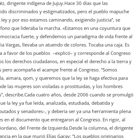
éz, dirigente indígena de Jujuy.Hace 30 días que las
ido discriminados y estigmatizados, pero el pueblo mapuche
ley y por eso estamos caminando, exigiendo justicia”, se
fono que lideraba la marcha. «Estamos en una coyuntura que
mocracia fuerte, y defendemos un paradigma de vida frente al
a Vargas, llevaba un atuendo de colores. Tocaba una caja. Es
ca a favor de los pueblos –explicó– y corresponde al Congreso
s los derechos ciudadanos, en especial el derecho a la tierra y
res pero acompaña el acampe frente al Congreso. “Somos
a, aimara, qom, y queremos que la ley se haga efectiva para
onde las mujeres son violadas o prostituidas, y los hombres
s”, describe.Cada cuatro años, desde 2006 cuando se promulgó
ue la ley ya fue leída, analizada, estudiada, debatida y
putados y senadores–, y debería ser ya una herramienta plena
s en el documento que entregaron al Congreso. En rigor, al
iordano, del Frente de Izquierda.Desde la columna, el dirigente
ancia en la que murió Elías Garay: “Los pueblos originarios