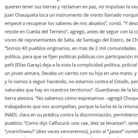
quieren tener sus tierras y reclaman en paz, no impulsan la viole
Juan Chauqueta toca un instrumento de viento llamado norquin
empecé a recuperar los saberes de mis abuelos”, contó. “Y de
resiste en Cuesta del Ternero”, agregó, antes de seguir con la 
voces de representantes de Salta, de Santiago del Estero, de Cha
“Somos 40 pueblos originarios, en más de 2 mil comunidades. Pe
política, para que se fijen políticas públicas con participación 
peñi (Elías Garay) deja a la vista la complicidad política, poli
un joven aimara, llevaba un carrito con su hija en una mano, 
y lo vamos a seguir haciendo, no estamos contra el Estado, pe
naturales que hay en nuestros territorios”. Guardianas de la b
tierra atesora. “No sabemos cómo expresarnos –agregó Choque
trabajadores que nos acompañan, porque la lucha es la misma, 
INADI, clara en su prédica contra la discriminación, permitiero
pueblos: “Como dijo Calfucurá: uno cae, diez se levantan”, sen
“¡marichiweu!” (diez veces venceremos), junto al “¡Jaiaia!” nort