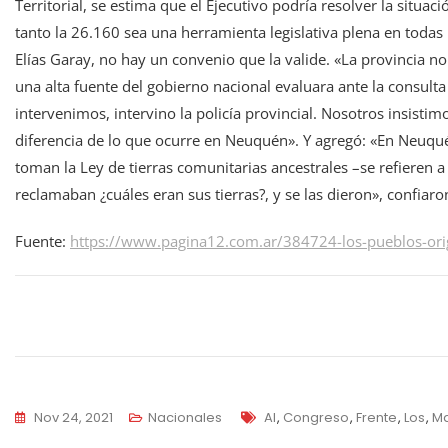
Territorial, se estima que el Ejecutivo podría resolver la situa
tanto la 26.160 sea una herramienta legislativa plena en todas
Elías Garay, no hay un convenio que la valide. «La provincia no
una alta fuente del gobierno nacional evaluara ante la consulta 
intervenimos, intervino la policía provincial. Nosotros insist
diferencia de lo que ocurre en Neuquén». Y agregó: «En Neuqu
toman la Ley de tierras comunitarias ancestrales –se refieren 
reclamaban ¿cuáles eran sus tierras?, y se las dieron», confiaro
Fuente:
https://www.pagina12.com.ar/384724-los-pueblos-orig
Navegación
de
entradas
Tags
Nov 24, 2021
Nacionales
Al
,
Congreso
,
Frente
,
Los
,
Ma