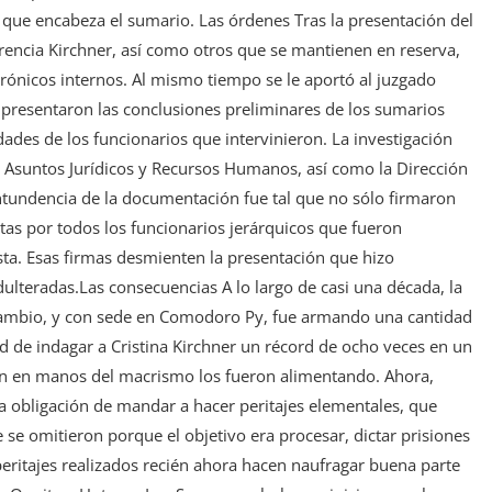
a que encabeza el sumario. Las órdenes Tras la presentación del
orencia Kirchner, así como otros que se mantienen en reserva,
ctrónicos internos. Al mismo tiempo se le aportó al juzgado
 presentaron las conclusiones preliminares de los sumarios
ades de los funcionarios que intervinieron. La investigación
, Asuntos Jurídicos y Recursos Humanos, así como la Dirección
ntundencia de la documentación fue tal que no sólo firmaron
tas por todos los funcionarios jerárquicos que fueron
ta. Esas firmas desmienten la presentación que hizo
ulteradas.Las consecuencias A lo largo de casi una década, la
el Cambio, y con sede en Comodoro Py, fue armando una cantidad
ad de indagar a Cristina Kirchner un récord de ocho veces en un
ión en manos del macrismo los fueron alimentando. Ahora,
 la obligación de mandar a hacer peritajes elementales, que
e se omitieron porque el objetivo era procesar, dictar prisiones
 peritajes realizados recién ahora hacen naufragar buena parte