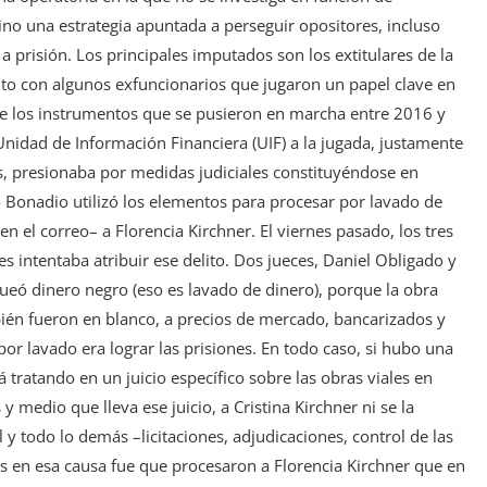
no una estrategia apuntada a perseguir opositores, incluso
a prisión. Los principales imputados son los extitulares de la
nto con algunos exfuncionarios que jugaron un papel clave en
 de los instrumentos que se pusieron en marcha entre 2016 y
nidad de Información Financiera (UIF) a la jugada, justamente
s, presionaba por medidas judiciales constituyéndose en
o Bonadio utilizó los elementos para procesar por lavado de
n el correo– a Florencia Kirchner. El viernes pasado, los tres
s intentaba atribuir ese delito. Dos jueces, Daniel Obligado y
ó dinero negro (eso es lavado de dinero), porque la obra
bién fueron en blanco, a precios de mercado, bancarizados y
r lavado era lograr las prisiones. En todo caso, si hubo una
á tratando en un juicio específico sobre las obras viales en
y medio que lleva ese juicio, a Cristina Kirchner ni se la
 todo lo demás –licitaciones, adjudicaciones, control de las
s en esa causa fue que procesaron a Florencia Kirchner que en