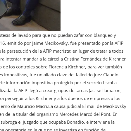
pótesis de lavado para que no puedan zafar con blanqueo y
016, emitido por Jaime Mecikovsky, fue presentado por la AFIP
 la persecución de la AFIP macrista: en lugar de tratar a todos
ra intentar mandar a la cárcel a Cristina Fernández de Kirchner
go de los controles sobre Florencia Kirchner, para ver también
Impositivas, fue un aliado clave del fallecido juez Claudio
le información impositiva protegida por el secreto fiscal a
izada: la AFIP llegó a crear grupos de tareas (así se llamaron,
ra perseguir a los Kirchner y a los dueños de empresas a los
erno de Mauricio Macri.La causa judicial El mail de Mecikovsky
den de la titular del organismo Mercedes Marcó del Pont. En
en subroga el juzgado que ocupaba Bonadio, e interviene la
na operatoria en la que no se investiga en función de