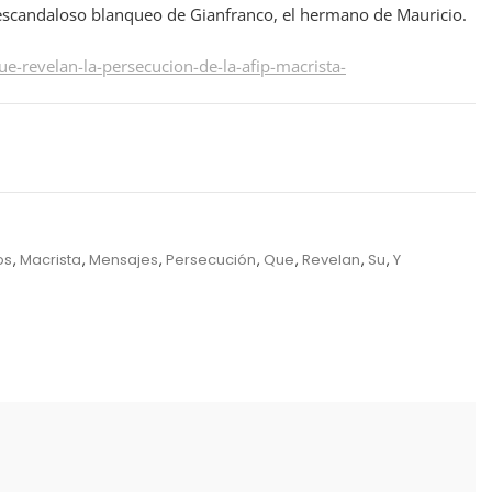
l escandaloso blanqueo de Gianfranco, el hermano de Mauricio.
-revelan-la-persecucion-de-la-afip-macrista-
os
,
Macrista
,
Mensajes
,
Persecución
,
Que
,
Revelan
,
Su
,
Y