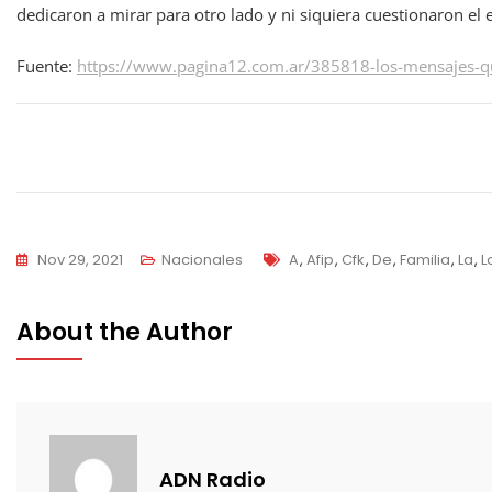
dedicaron a mirar para otro lado y ni siquiera cuestionaron e
Fuente:
https://www.pagina12.com.ar/385818-los-mensajes-que
Navegación
de
entradas
Tags
Nov 29, 2021
Nacionales
A
,
Afip
,
Cfk
,
De
,
Familia
,
La
,
L
About the Author
ADN Radio