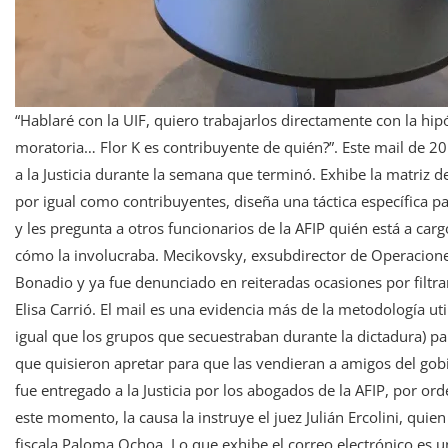
“Hablaré con la UIF, quiero trabajarlos directamente con la hi
moratoria… Flor K es contribuyente de quién?”. Este mail de 2
a la Justicia durante la semana que terminó. Exhibe la matriz de
por igual como contribuyentes, diseña una táctica específica pa
y les pregunta a otros funcionarios de la AFIP quién está a car
cómo la involucraba. Mecikovsky, exsubdirector de Operaciones 
Bonadio y ya fue denunciado en reiteradas ocasiones por filtrar
Elisa Carrió. El mail es una evidencia más de la metodología util
igual que los grupos que secuestraban durante la dictadura) pa
que quisieron apretar para que las vendieran a amigos del gobi
fue entregado a la Justicia por los abogados de la AFIP, por or
este momento, la causa la instruye el juez Julián Ercolini, qui
fiscala Paloma Ochoa. Lo que exhibe el correo electrónico es u