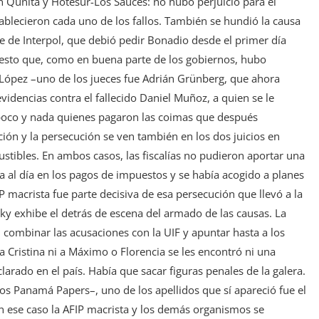
an Qunita y Hotesur-Los Sauces: no hubo perjuicio para el
ablecieron cada uno de los fallos. También se hundió la causa
de Interpol, que debió pedir Bonadio desde el primer día
uesto que, como en buena parte de los gobiernos, hubo
é López –uno de los jueces fue Adrián Grünberg, que ahora
videncias contra el fallecido Daniel Muñoz, a quien se le
 poco y nada quienes pagaron las coimas que después
ción y la persecución se ven también en los dos juicios en
stibles. En ambos casos, las fiscalías no pudieron aportar una
a al día en los pagos de impuestos y se había acogido a planes
 macrista fue parte decisiva de esa persecución que llevó a la
sky exhibe el detrás de escena del armado de las causas. La
 combinar las acusaciones con la UIF y apuntar hasta a los
a Cristina ni a Máximo o Florencia se les encontró ni una
larado en el país. Había que sacar figuras penales de la galera.
los Panamá Papers–, uno de los apellidos que sí apareció fue el
en ese caso la AFIP macrista y los demás organismos se