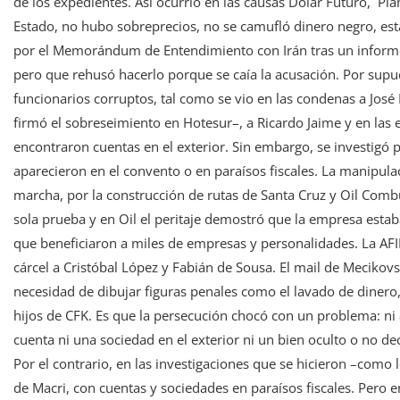
de los expedientes. Así ocurrió en las causas Dólar Futuro, Pl
Estado, no hubo sobreprecios, no se camufló dinero negro, est
por el Memorándum de Entendimiento con Irán tras un informe 
pero que rehusó hacerlo porque se caía la acusación. Por sup
funcionarios corruptos, tal como se vio en las condenas a Jos
firmó el sobreseimiento en Hotesur–, a Ricardo Jaime y en las e
encontraron cuentas en el exterior. Sin embargo, se investigó
aparecieron en el convento o en paraísos fiscales. La manipula
marcha, por la construcción de rutas de Santa Cruz y Oil Combu
sola prueba y en Oil el peritaje demostró que la empresa estab
que beneficiaron a miles de empresas y personalidades. La AFIP
cárcel a Cristóbal López y Fabián de Sousa. El mail de Mecikov
necesidad de dibujar figuras penales como el lavado de dinero,
hijos de CFK. Es que la persecución chocó con un problema: ni 
cuenta ni una sociedad en el exterior ni un bien oculto o no dec
Por el contrario, en las investigaciones que se hicieron –como 
de Macri, con cuentas y sociedades en paraísos fiscales. Pero 