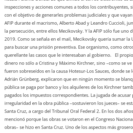
inspecciones y acciones comunes a todos los contribuyentes, si
con el objetivo de generarles problemas judiciales y que vayan 
AFIP durante el macrismo, Alberto Abad y Leandro Cuccioli, ju
la persecución, entre ellos Mecikovsky. Y la AFIP sólo fue uno
2019. Como se señala en el mail, Mecikovsky quería sumar la U
para buscar una prisión preventiva. Ese organismo, como otro
querellante las casos que le interesaban al gobierno. El propi
dinero no sólo a Cristina y Máximo Kirchner, sino –como se ve e
fueron sobreseídos en la causa Hotesur-Los Sauces, donde se le
Adrián Grünberg, explicaron que en ningún momento se blanque
pública se paga por banco y los alquileres de los Kirchner tam
pagados los impuestos correspondientes. La jugada de acusar po
irregularidad en la obra pública –sostuvieron los jueces– se est
Santa Cruz, a cargo del Tribunal Oral Federal 2. En los dos años 
mencionó porque las obras se votaron en el Congreso Nacional y
obras– se hizo en Santa Cruz. Uno de los aspectos más grosero