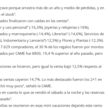
grave porque arrastra más de un año y medio de pérdidas, y en
el stock”.
dos finalizaron con caídas en las ventas”.
y uso personal” (-16,3%), Joyerías y relojerías (-16%),
zados y marroquinería (-14,4%), Librerías” (-14,6%), Servicios de
%), Indumentaria y Lencería”(-12,5%) y Flores y Plantas (-12,3%).
 7.629 compradores, el 30 % de los regalos fueron por montos
evados por CAME fue $800, 19,4 % superior al año pasado, pero
ones se hicieron, pero igual la venta bajó 12,5% respecto al
 las ventas cayeron 14,7%. Lo más destacado fueron los 2×1 en
achó muy poco”, señaló la CAME.
en cuenta lo que se vendió el sábado a la noche y las reservas
pasado”.
milias se reunieron en esas mini vacaciones dejando este ramo