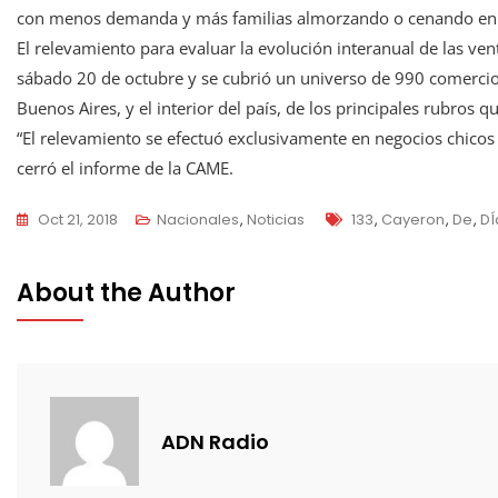
con menos demanda y más familias almorzando o cenando en s
El relevamiento para evaluar la evolución interanual de las vent
sábado 20 de octubre y se cubrió un universo de 990 comerci
Buenos Aires, y el interior del país, de los principales rubros 
“El relevamiento se efectuó exclusivamente en negocios chicos 
cerró el informe de la CAME.
Tags
Oct 21, 2018
Nacionales
,
Noticias
133
,
Cayeron
,
De
,
DÍ
About the Author
ADN Radio