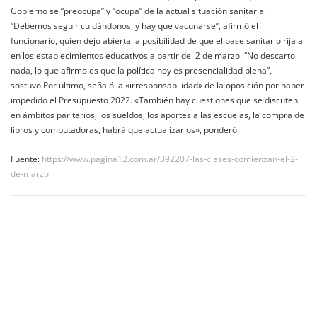
Gobierno se “preocupa” y “ocupa” de la actual situación sanitaria.
“Debemos seguir cuidándonos, y hay que vacunarse”, afirmó el
funcionario, quien dejó abierta la posibilidad de que el pase sanitario rija a
en los establecimientos educativos a partir del 2 de marzo. “No descarto
nada, lo que afirmo es que la política hoy es presencialidad plena”,
sostuvo.Por último, señaló la «irresponsabilidad» de la oposición por haber
impedido el Presupuesto 2022. «También hay cuestiones que se discuten
en ámbitos paritarios, los sueldos, los aportes a las escuelas, la compra de
libros y computadoras, habrá que actualizarlos», ponderó.
Fuente:
https://www.pagina12.com.ar/392207-las-clases-comienzan-el-2-
de-marzo
Navegación
de
entradas