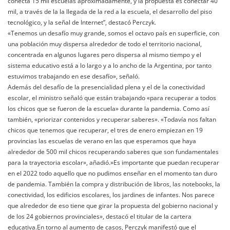
conecta 15 mil escuelas aproximadamente, y la propuesta es conectar 40
mil, a través de la la llegada de la red a la escuela, el desarrollo del piso
tecnológico, y la señal de Internet”, destacó Perczyk.
«Tenemos un desafío muy grande, somos el octavo país en superficie, con
una población muy dispersa alrededor de todo el territorio nacional,
concentrada en algunos lugares pero dispersa al mismo tiempo y el
sistema educativo está a lo largo y a lo ancho de la Argentina, por tanto
estuvimos trabajando en ese desafío», señaló.
Además del desafío de la presencialidad plena y el de la conectividad
escolar, el ministro señaló que están trabajando «para recuperar a todos
los chicos que se fueron de la escuela» durante la pandemia. Como así
también, «priorizar contenidos y recuperar saberes». «Todavía nos faltan
chicos que tenemos que recuperar, el tres de enero empiezan en 19
provincias las escuelas de verano en las que esperamos que haya
alrededor de 500 mil chicos recuperando saberes que son fundamentales
para la trayectoria escolar», añadió.»Es importante que puedan recuperar
en el 2022 todo aquello que no pudimos enseñar en el momento tan duro
de pandemia. También la compra y distribución de libros, las notebooks, la
conectividad, los edificios escolares, los jardines de infantes. Nos parece
que alrededor de eso tiene que girar la propuesta del gobierno nacional y
de los 24 gobiernos provinciales», destacó el titular de la cartera
educativa.En torno al aumento de casos, Perczyk manifestó que el