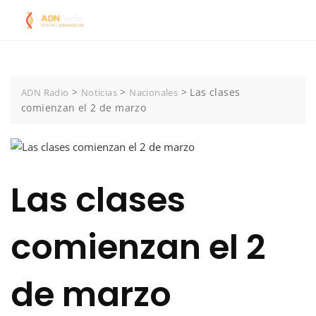
Skip
to
content
>
>
>
Las clases
ADN Radio
Noticias
Nacionales
comienzan el 2 de marzo
Las clases
comienzan el 2
de marzo