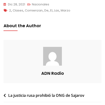
Dic 28, 2021
Nacionales
Tags
2
,
Clases
,
Comienzan
,
De
,
El
,
Las
,
Marzo
About the Author
ADN Radio
Navegación
La justicia rusa prohibió la ONG de Sajarov
de