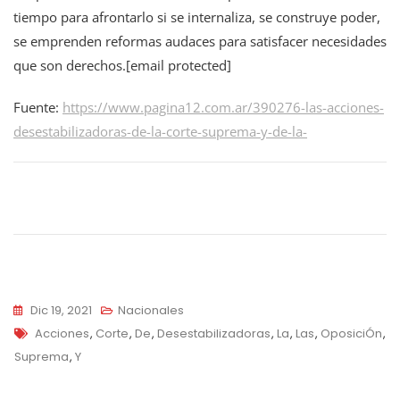
tiempo para afrontarlo si se internaliza, se construye poder,
se emprenden reformas audaces para satisfacer necesidades
que son derechos.[email protected]
Fuente:
https://www.pagina12.com.ar/390276-las-acciones-
desestabilizadoras-de-la-corte-suprema-y-de-la-
Navegación
de
entradas
Dic 19, 2021
Nacionales
Tags
Acciones
,
Corte
,
De
,
Desestabilizadoras
,
La
,
Las
,
OposiciÓn
,
Suprema
,
Y