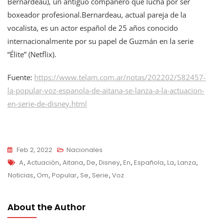
Bernardeau), un antiguo compañero que lucha por ser
boxeador profesional.Bernardeau, actual pareja de la
vocalista, es un actor español de 25 años conocido
internacionalmente por su papel de Guzmán en la serie
“Élite” (Netflix).
Fuente:
https://www.telam.com.ar/notas/202202/582457-
la-popular-voz-espanola-de-aitana-se-lanza-a-la-actuacion-
en-serie-de-disney.html
Feb 2, 2022
Nacionales
Tags
A
,
Actuación
,
Aitana
,
De
,
Disney
,
En
,
Española
,
La
,
Lanza
,
Noticias
,
Om
,
Popular
,
Se
,
Serie
,
Voz
About the Author