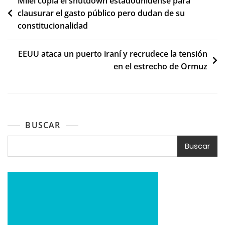
Navegación
Milei copia el shutdown estadounidense para
clausurar el gasto público pero dudan de su
de
constitucionalidad
entradas
EEUU ataca un puerto iraní y recrudece la tensión
en el estrecho de Ormuz
BUSCAR
Buscar