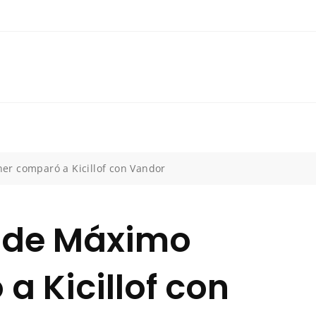
r comparó a Kicillof con Vandor
 de Máximo
a Kicillof con