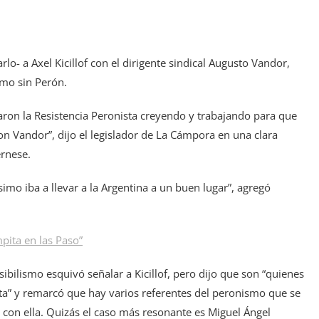
o- a Axel Kicillof con el dirigente sindical Augusto Vandor,
smo sin Perón.
aron la Resistencia Peronista creyendo y trabajando para que
n Vandor”, dijo el legislador de La Cámpora en una clara
ernese.
mo iba a llevar a la Argentina a un buen lugar”, agregó
pita en las Paso”
bilismo esquivó señalar a Kicillof, pero dijo que son “quienes
ta” y remarcó que hay varios referentes del peronismo que se
r con ella. Quizás el caso más resonante es Miguel Ángel