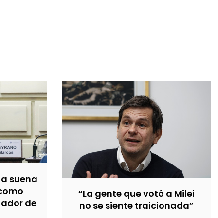
za suena
 como
“La gente que votó a Milei
nador de
no se siente traicionada”