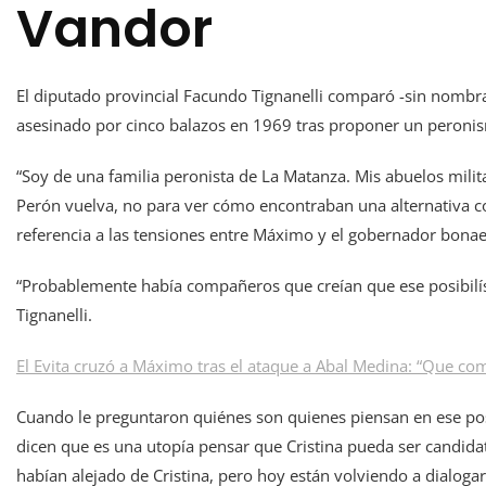
Vandor
El diputado provincial Facundo Tignanelli comparó -sin nombrarl
asesinado por cinco balazos en 1969 tras proponer un peroni
“Soy de una familia peronista de La Matanza. Mis abuelos milit
Perón vuelva, no para ver cómo encontraban una alternativa co
referencia a las tensiones entre Máximo y el gobernador bona
“Probablemente había compañeros que creían que ese posibilísi
Tignanelli.
El Evita cruzó a Máximo tras el ataque a Abal Medina: “Que com
Cuando le preguntaron quiénes son quienes piensan en ese posi
dicen que es una utopía pensar que Cristina pueda ser candida
habían alejado de Cristina, pero hoy están volviendo a dialoga