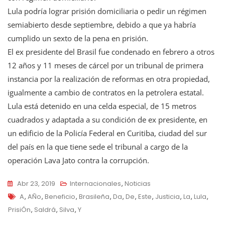
Lula podría lograr prisión domiciliaria o pedir un régimen
semiabierto desde septiembre, debido a que ya habría
cumplido un sexto de la pena en prisión.
El ex presidente del Brasil fue condenado en febrero a otros
12 años y 11 meses de cárcel por un tribunal de primera
instancia por la realización de reformas en otra propiedad,
igualmente a cambio de contratos en la petrolera estatal.
Lula está detenido en una celda especial, de 15 metros
cuadrados y adaptada a su condición de ex presidente, en
un edificio de la Policía Federal en Curitiba, ciudad del sur
del país en la que tiene sede el tribunal a cargo de la
operación Lava Jato contra la corrupción.
Abr 23, 2019
Internacionales
,
Noticias
Tags
A
,
AÑo
,
Beneficio
,
Brasileña
,
Da
,
De
,
Este
,
Justicia
,
La
,
Lula
,
PrisiÓn
,
Saldrá
,
Silva
,
Y