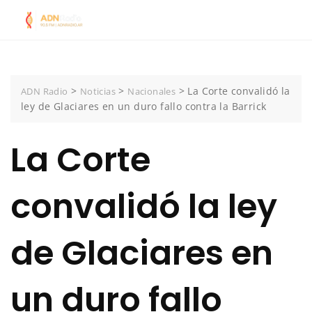
Skip
to
content
>
>
>
La Corte convalidó la
ADN Radio
Noticias
Nacionales
ley de Glaciares en un duro fallo contra la Barrick
La Corte
convalidó la ley
de Glaciares en
un duro fallo