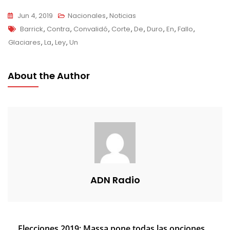
Jun 4, 2019
Nacionales
,
Noticias
Tags
Barrick
,
Contra
,
Convalidó
,
Corte
,
De
,
Duro
,
En
,
Fallo
,
Glaciares
,
La
,
Ley
,
Un
About the Author
ADN Radio
Navegación
Elecciones 2019: Massa pone todas las opciones