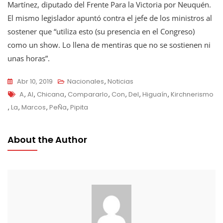
Martínez, diputado del Frente Para la Victoria por Neuquén.
El mismo legislador apuntó contra el jefe de los ministros al
sostener que “utiliza esto (su presencia en el Congreso)
como un show. Lo llena de mentiras que no se sostienen ni
unas horas”.
Abr 10, 2019
Nacionales
,
Noticias
Tags
A
,
Al
,
Chicana
,
Compararlo
,
Con
,
Del
,
Higuaín
,
Kirchnerismo
,
La
,
Marcos
,
PeÑa
,
Pipita
About the Author