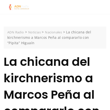
Skip
to
content
>
>
>
La chicana del
ADN Radio
Noticias
Nacionales
kirchnerismo a Marcos Peña al compararlo con
“Pipita” Higuaín
La chicana del
kirchnerismo a
Marcos Peña al