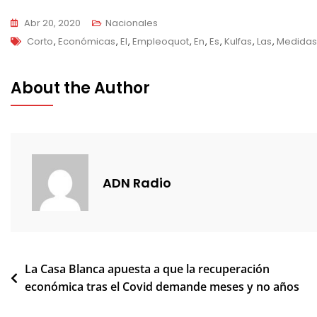
Abr 20, 2020
Nacionales
Tags
Corto
,
Económicas
,
El
,
Empleoquot
,
En
,
Es
,
Kulfas
,
Las
,
Medidas
About the Author
ADN Radio
Navegación
La Casa Blanca apuesta a que la recuperación
económica tras el Covid demande meses y no años
de