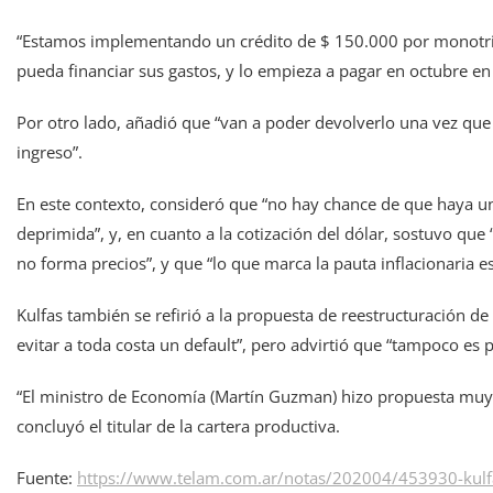
“Estamos implementando un crédito de $ 150.000 por monotribut
pueda financiar sus gastos, y lo empieza a pagar en octubre en 
Por otro lado, añadió que “van a poder devolverlo una vez que
ingreso”.
En este contexto, consideró que “no hay chance de que haya u
deprimida”, y, en cuanto a la cotización del dólar, sostuvo qu
no forma precios”, y que “lo que marca la pauta inflacionaria es 
Kulfas también se refirió a la propuesta de reestructuración d
evitar a toda costa un default”, pero advirtió que “tampoco es p
“El ministro de Economía (Martín Guzman) hizo propuesta muy s
concluyó el titular de la cartera productiva.
Fuente:
https://www.telam.com.ar/notas/202004/453930-kulf