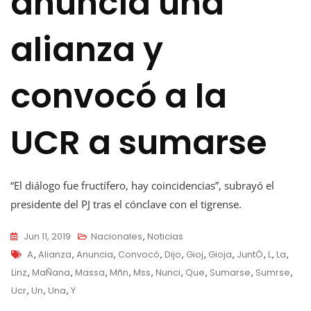
anuncia una
alianza y
convocó a la
UCR a sumarse
“El diálogo fue fructífero, hay coincidencias”, subrayó el
presidente del PJ tras el cónclave con el tigrense.
Jun 11, 2019
Nacionales
,
Noticias
Tags
A
,
Alianza
,
Anuncia
,
Convocó
,
Dijo
,
Gioj
,
Gioja
,
JuntÓ
,
L
,
La
,
Linz
,
MaÑana
,
Massa
,
Mñn
,
Mss
,
Nunci
,
Que
,
Sumarse
,
Sumrse
,
Ucr
,
Un
,
Una
,
Y