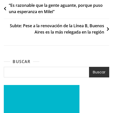
Navegación
“Es razonable que la gente aguante, porque puso
una esperanza en Milei”
de
entradas
Subte: Pese a la renovación de la Línea B, Buenos
Aires es la más relegada en la región
BUSCAR
Buscar