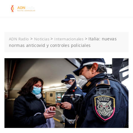
Skip
to
content
>
>
>
Italia: nuevas
ADN Radio
Noticias
Internacionales
normas anticovid y controles policiales