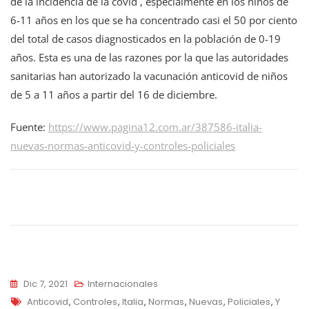
de la incidencia de la covid , especialmente en los niños de
6-11 años en los que se ha concentrado casi el 50 por ciento
del total de casos diagnosticados en la población de 0-19
años. Esta es una de las razones por la que las autoridades
sanitarias han autorizado la vacunación anticovid de niños
de 5 a 11 años a partir del 16 de diciembre.
Fuente:
https://www.pagina12.com.ar/387586-italia-
nuevas-normas-anticovid-y-controles-policiales
Navegación
de
entradas
Dic 7, 2021
Internacionales
Tags
Anticovid
,
Controles
,
Italia
,
Normas
,
Nuevas
,
Policiales
,
Y