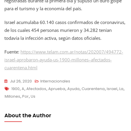
registradas durante la primera ola y supuso un duro golpe
para el turismo y la economía del país.
Israel acumulaba 60.140 casos confirmados de coronavirus,
de los cuales 454 personas murieron y 34.282 tenían
todavía la infección activa, según datos oficiales.
Fuente:
https://www.telam.com.ar/notas/202007/494772-
israel-aprobaron-ayuda-us-1900-millones–afectados-
cuarentena.html
Jul 26, 2020
Internacionales
Tags
1900
,
A
,
Afectados
,
Aprueba
,
Ayuda
,
Cuarentena
,
Israel
,
La
,
Millones
,
Por
,
Us
About the Author