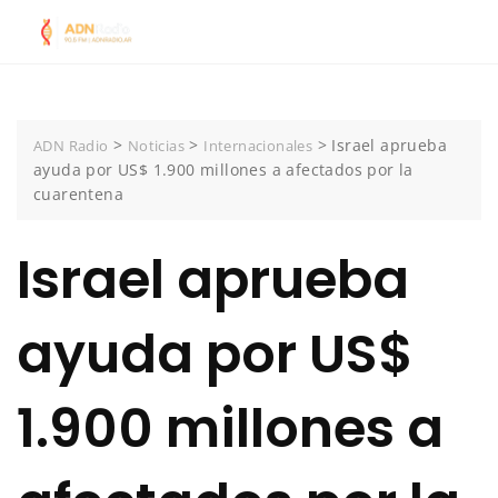
Skip
to
content
>
>
>
Israel aprueba
ADN Radio
Noticias
Internacionales
ayuda por US$ 1.900 millones a afectados por la
cuarentena
Israel aprueba
ayuda por US$
1.900 millones a