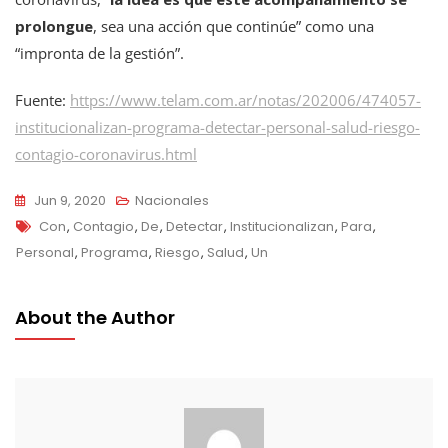
prolongue
, sea una acción que continúe” como una
“impronta de la gestión”.
Fuente:
https://www.telam.com.ar/notas/202006/474057-
institucionalizan-programa-detectar-personal-salud-riesgo-
contagio-coronavirus.html
Jun 9, 2020
Nacionales
Tags
Con
,
Contagio
,
De
,
Detectar
,
Institucionalizan
,
Para
,
Personal
,
Programa
,
Riesgo
,
Salud
,
Un
About the Author