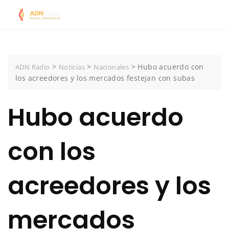
Skip
to
content
>
>
>
Hubo acuerdo con
ADN Radio
Noticias
Nacionales
los acreedores y los mercados festejan con subas
Hubo acuerdo
con los
acreedores y los
mercados