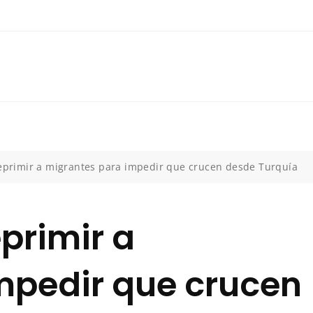
reprimir a migrantes para impedir que crucen desde Turquía
eprimir a
mpedir que crucen