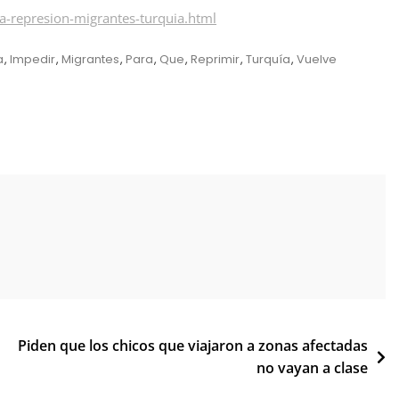
-represion-migrantes-turquia.html
a
,
Impedir
,
Migrantes
,
Para
,
Que
,
Reprimir
,
Turquía
,
Vuelve
Piden que los chicos que viajaron a zonas afectadas
no vayan a clase