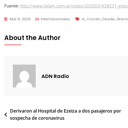
Fuente:
http://www.telam.com.ar/notas/202003/438231-grecia
Tags
Mar 6, 2020
Internacionales
A
,
Crucen
,
Desde
,
Greci
About the Author
ADN Radio
Navegación
Derivaron al Hospital de Ezeiza a dos pasajeros por
sospecha de coronavirus
de