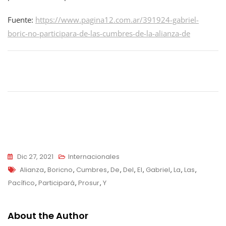
Fuente:
https://www.pagina12.com.ar/391924-gabriel-
boric-no-participara-de-las-cumbres-de-la-alianza-de
Navegación
de
entradas
Dic 27, 2021
Internacionales
Tags
Alianza
,
Boricno
,
Cumbres
,
De
,
Del
,
El
,
Gabriel
,
La
,
Las
,
Pacífico
,
Participará
,
Prosur
,
Y
About the Author