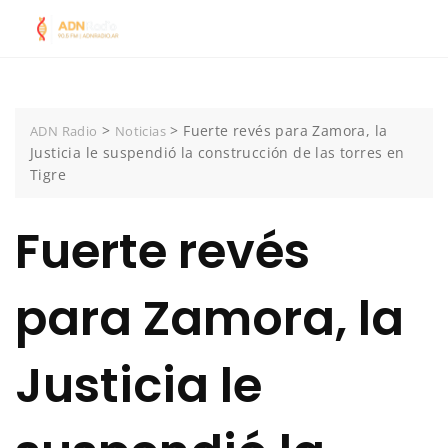
Skip
to
content
>
>
Fuerte revés para Zamora, la
ADN Radio
Noticias
Justicia le suspendió la construcción de las torres en
Tigre
Fuerte revés
para Zamora, la
Justicia le