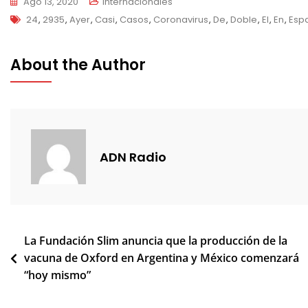
Ago 13, 2020
Internacionales
Tags
24
,
2935
,
Ayer
,
Casi
,
Casos
,
Coronavirus
,
De
,
Doble
,
El
,
En
,
Esp
About the Author
ADN Radio
Navegación
La Fundación Slim anuncia que la producción de la
vacuna de Oxford en Argentina y México comenzará
de
“hoy mismo”
entradas