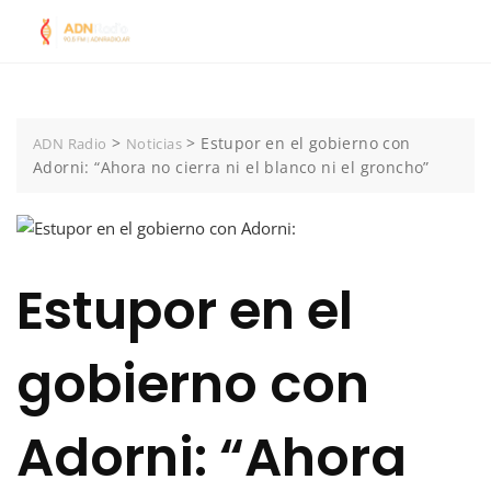
Skip
to
content
>
>
Estupor en el gobierno con
ADN Radio
Noticias
Adorni: “Ahora no cierra ni el blanco ni el groncho”
Estupor en el
gobierno con
Adorni: “Ahora