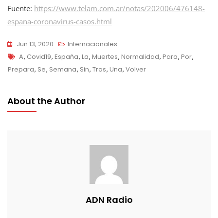
Fuente:
https://www.telam.com.ar/notas/202006/476148-
espana-coronavirus-casos.html
Jun 13, 2020
Internacionales
Tags
A
,
Covid19
,
España
,
La
,
Muertes
,
Normalidad
,
Para
,
Por
,
Prepara
,
Se
,
Semana
,
Sin
,
Tras
,
Una
,
Volver
About the Author
ADN Radio