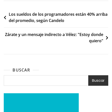
Navegación
Los sueldos de los programadores están 40% arriba
del promedio, según Candelo
de
entradas
Zárate y un mensaje indirecto a Vélez: "Estoy donde
quiero"
BUSCAR
Buscar