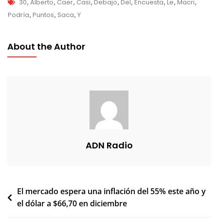
Tags
30
,
Alberto
,
Caer
,
Casi
,
Debajo
,
Del
,
Encuesta
,
Le
,
Macri
,
Podría
,
Puntos
,
Saca
,
Y
About the Author
ADN Radio
Navegación
El mercado espera una inflación del 55% este año y
el dólar a $66,70 en diciembre
de