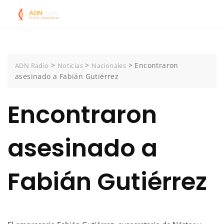
Skip
to
content
>
>
>
Encontraron
ADN Radio
Noticias
Nacionales
asesinado a Fabián Gutiérrez
Encontraron
asesinado a
Fabián Gutiérrez