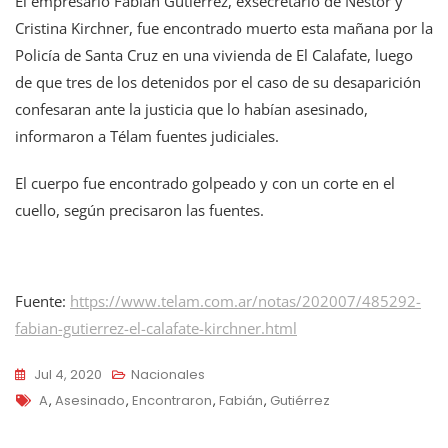
El empresario Fabián Gutiérrez, exsecretario de Néstor y
Cristina Kirchner, fue encontrado muerto esta mañana por la
Policía de Santa Cruz en una vivienda de El Calafate, luego
de que tres de los detenidos por el caso de su desaparición
confesaran ante la justicia que lo habían asesinado,
informaron a Télam fuentes judiciales.
El cuerpo fue encontrado golpeado y con un corte en el
cuello, según precisaron las fuentes.
Fuente:
https://www.telam.com.ar/notas/202007/485292-
fabian-gutierrez-el-calafate-kirchner.html
Jul 4, 2020
Nacionales
Tags
A
,
Asesinado
,
Encontraron
,
Fabián
,
Gutiérrez