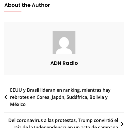
About the Author
ADN Radio
Navegación
EEUU y Brasil lideran en ranking, mientras hay
rebrotes en Corea, Japón, Sudáfrica, Bolivia y
de
México
entradas
Del coronavirus a las protestas, Trump convirtió el
Día de la Independencia en un acto de campaña