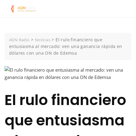
Skip
to
content
>
>
El rulo financiero que
ADN Radio
Noticias
entusiasma al mercado: ven una ganancia rápida en
dólares con una ON de Edemsa
El rulo financiero
que entusiasma