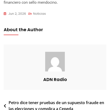
financiero con sello mendocino.
Jun 2, 2026
Noticias
About the Author
ADN Radio
Navegación
Petro dice tener pruebas de un supuesto fraude en
las elecciones y complica a Cepeda