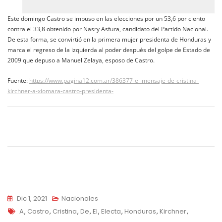
Este domingo Castro se impuso en las elecciones por un 53,6 por ciento
contra el 33,8 obtenido por Nasry Asfura, candidato del Partido Nacional.
De esta forma, se convirtió en la primera mujer presidenta de Honduras y
marca el regreso de la izquierda al poder después del golpe de Estado de
2009 que depuso a Manuel Zelaya, esposo de Castro.
Fuente:
https://www.pagina12.com.ar/386377-el-mensaje-de-cristina-
kirchner-a-xiomara-castro-presidenta-
Navegación
de
entradas
Dic 1, 2021
Nacionales
Tags
A
,
Castro
,
Cristina
,
De
,
El
,
Electa
,
Honduras
,
Kirchner
,