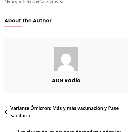
Mensaje
,
Presidenta
,
Xiomara
About the Author
ADN Radio
Navegación
Variante Ómicron: Más y más vacunación y Pase
Sanitario
de
entradas