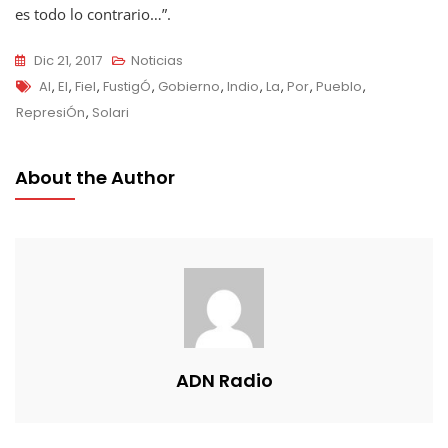
es todo lo contrario…”.
Dic 21, 2017
Noticias
Tags
Al
,
El
,
Fiel
,
FustigÓ
,
Gobierno
,
Indio
,
La
,
Por
,
Pueblo
,
RepresiÓn
,
Solari
About the Author
ADN Radio