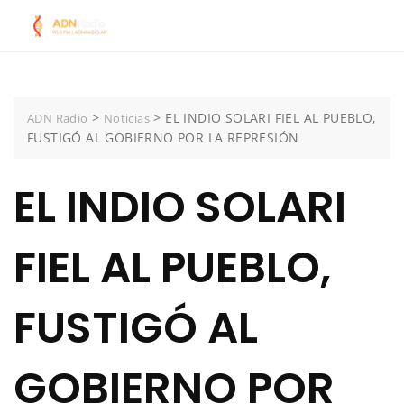
Skip
to
content
>
>
EL INDIO SOLARI FIEL AL PUEBLO,
ADN Radio
Noticias
FUSTIGÓ AL GOBIERNO POR LA REPRESIÓN
EL INDIO SOLARI
FIEL AL PUEBLO,
FUSTIGÓ AL
GOBIERNO POR