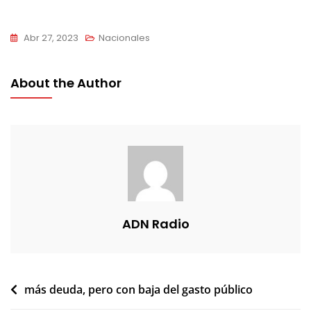
Abr 27, 2023
Nacionales
About the Author
ADN Radio
Navegación
más deuda, pero con baja del gasto público