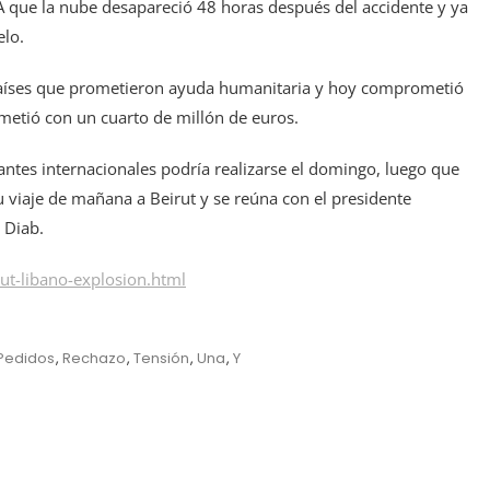
A que la nube desapareció 48 horas después del accidente y ya
elo.
países que prometieron ayuda humanitaria y hoy comprometió
ometió con un cuarto de millón de euros.
antes internacionales podría realizarse el domingo, luego que
u viaje de mañana a Beirut y se reúna con el presidente
 Diab.
t-libano-explosion.html
Pedidos
,
Rechazo
,
Tensión
,
Una
,
Y