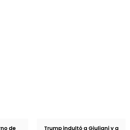
erno de
Trump indultó a Giuliani y a