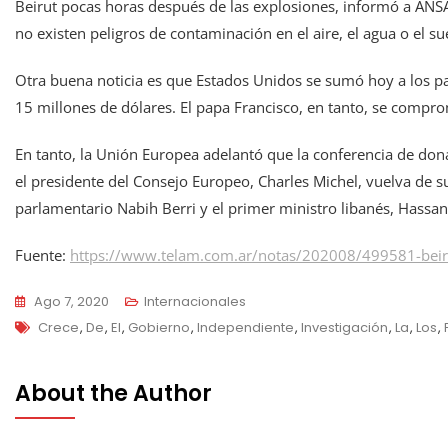
Beirut pocas horas después de las explosiones, informó a ANS
no existen peligros de contaminación en el aire, el agua o el su
Otra buena noticia es que Estados Unidos se sumó hoy a los 
15 millones de dólares. El papa Francisco, en tanto, se compr
En tanto, la Unión Europea adelantó que la conferencia de don
el presidente del Consejo Europeo, Charles Michel, vuelva de s
parlamentario Nabih Berri y el primer ministro libanés, Hassan
Fuente:
https://www.telam.com.ar/notas/202008/499581-beiru
Ago 7, 2020
Internacionales
Tags
Crece
,
De
,
El
,
Gobierno
,
Independiente
,
Investigación
,
La
,
Los
,
About the Author