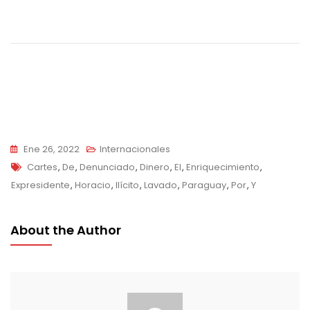
Navegación
de
entradas
Ene 26, 2022
Internacionales
Tags
Cartes
,
De
,
Denunciado
,
Dinero
,
El
,
Enriquecimiento
,
Expresidente
,
Horacio
,
Ilícito
,
Lavado
,
Paraguay
,
Por
,
Y
About the Author