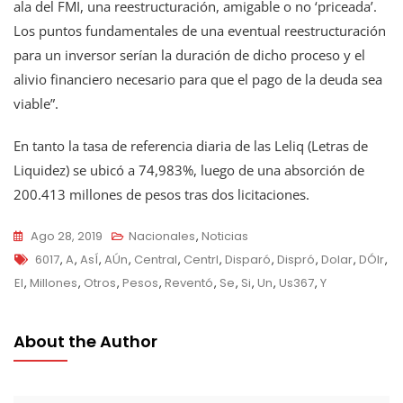
ala del FMI, una reestructuración, amigable o no ‘priceada’.
Los puntos fundamentales de una eventual reestructuración
para un inversor serían la duración de dicho proceso y el
alivio financiero necesario para que el pago de la deuda sea
viable”.
En tanto la tasa de referencia diaria de las Leliq (Letras de
Liquidez) se ubicó a 74,983%, luego de una absorción de
200.413 millones de pesos tras dos licitaciones.
Ago 28, 2019
Nacionales
,
Noticias
Tags
6017
,
A
,
AsÍ
,
AÚn
,
Central
,
Centrl
,
Disparó
,
Dispró
,
Dolar
,
DÓlr
,
El
,
Millones
,
Otros
,
Pesos
,
Reventó
,
Se
,
Si
,
Un
,
Us367
,
Y
About the Author