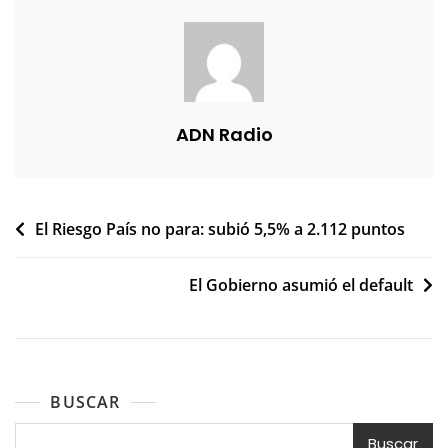
ADN Radio
Navegación
El Riesgo País no para: subió 5,5% a 2.112 puntos
de
El Gobierno asumió el default
entradas
BUSCAR
Buscar