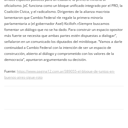
oficialismo. JxC funciona como un bloque unificado integrado por el PRO, la
Coalición Cívica, y el radicalismo. Dirigentes de la alianza macrista
lamentaron que Cambio Federal «le regale la primera minoría
parlamentaria a (el gobernador Axel) Kicillof».»Siempre buscamos
fomentar un diálogo que no se ha dado. Para construir un espacio opositor
más fuerte se necesita que ambas partes estén dispuestas a dialogar”,
señalaron en un comunicado los diputados del minibloque. “Vamos a darle
continuidad a Cambio Federal con la intención de ser un espacio de
construcción, abierto al diálogo y comprometido con los valores de la
democracia”, apuntaron argumentando su decisión.
Fuente:
https://www.pagina12.com.ar/389055-el-bloque-de-juntos-en-
buenos-aires-sigue-roto
Navegación
de
entradas