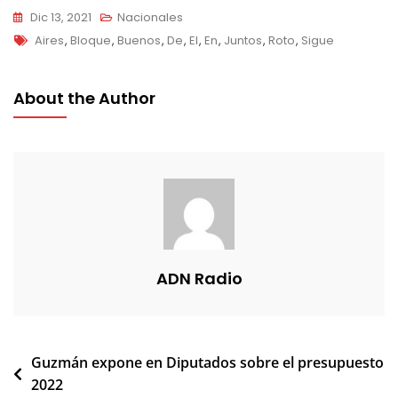
Dic 13, 2021
Nacionales
Tags
Aires
,
Bloque
,
Buenos
,
De
,
El
,
En
,
Juntos
,
Roto
,
Sigue
About the Author
ADN Radio
Navegación
Guzmán expone en Diputados sobre el presupuesto
2022
de