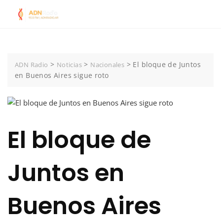
Skip
to
content
>
>
>
El bloque de Juntos
ADN Radio
Noticias
Nacionales
en Buenos Aires sigue roto
El bloque de
Juntos en
Buenos Aires