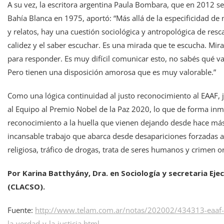
A su vez, la escritora argentina Paula Bombara, que en 2012 s
Bahía Blanca en 1975, aportó: “Más allá de la especificidad de m
y relatos, hay una cuestión sociológica y antropológica de resc
calidez y el saber escuchar. Es una mirada que te escucha. Mira
para responder. Es muy difícil comunicar esto, no sabés qué va
Pero tienen una disposición amorosa que es muy valorable.”
Como una lógica continuidad al justo reconocimiento al EAAF, 
al Equipo al Premio Nobel de la Paz 2020, lo que de forma inme
reconocimiento a la huella que vienen dejando desde hace más 
incansable trabajo que abarca desde desapariciones forzadas a ca
religiosa, tráfico de drogas, trata de seres humanos y crimen o
Por Karina Batthyány, Dra. en Sociología y secretaria Eje
(CLACSO).
Fuente:
http://www.telam.com.ar/notas/202002/434313-eaaf-ca
la-verdad-y-la-justicia.html