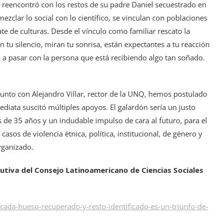
e reencontró con los restos de su padre Daniel secuestrado en
ezclar lo social con lo científico, se vinculan con poblaciones
ate de culturas. Desde el vínculo como familiar rescato la
n tu silencio, miran tu sonrisa, están expectantes a tu reacción
 a pasar con la persona que está recibiendo algo tan soñado.
junto con Alejandro Villar, rector de la UNQ, hemos postulado
diata suscitó múltiples apoyos. El galardón sería un justo
de 35 años y un indudable impulso de cara al futuro, para el
sos de violencia étnica, política, institucional, de género y
rganizado.
cutiva del Consejo Latinoamericano de Ciencias Sociales
da-hueso-recuperado-y-resto-identificado-es-un-triunfo-de-