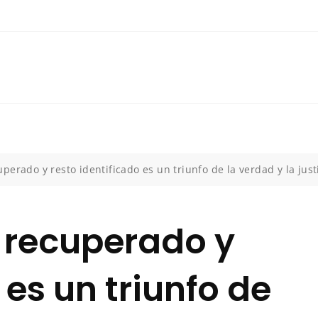
erado y resto identificado es un triunfo de la verdad y la just
 recuperado y
 es un triunfo de