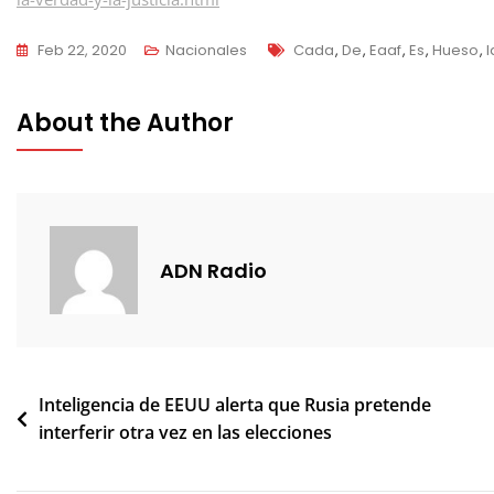
Tags
Feb 22, 2020
Nacionales
Cada
,
De
,
Eaaf
,
Es
,
Hueso
,
I
About the Author
ADN Radio
Navegación
Inteligencia de EEUU alerta que Rusia pretende
interferir otra vez en las elecciones
de
entradas