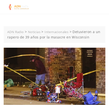
Skip
to
content
>
>
>
Detuvieron a un
ADN Radio
Noticias
Internacionales
rapero de 39 años por la masacre en Wisconsin