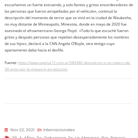
escuchamos un fuerte estruendo, y solo llantos y gritos ensordecedores de
las personas que fueron atropelladas por el vehículo», continuó la
descripción del momento de terror que se vivió en la ciudad de Waukesha,
no muy distante de Minneapolis, Minesota, donde en mayo de 2020 fue
asesinado el afroamericano George Floyd. «Todo lo que escuché fueron
gritos y después personas que repetían desesperadamente los nombres
de sus hijos», declaró a la CNN Angela O’Boyle, otra testigo cuyo
apartamento daba hacia el desfile.
Fuente:
https://www.pagina12.com.ar/384386-detuvieron-a-un-rapero-de-
39-anos-por-la-masacre-en-wisconsi
Navegación
de
entradas
Nov 22, 2021
Internacionales
Tags
39
,
A
,
AÑos
,
De
,
Detuvieron
,
En
,
La
,
Masacre
,
Por
,
Rapero
,