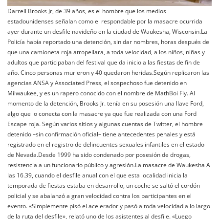
Darrell Brooks Jr, de 39 años, es el hombre que los medios
estadounidenses señalan como el respondable por la masacre ocurrida
ayer durante un desfile navideño en la ciudad de Waukesha, Wisconsin.La
Policía había reportado una detención, sin dar nombres, horas después de
que una camioneta roja atropellara, a toda velocidad, a los niños, niñas y
adultos que participaban del festival que da inicio a las fiestas de fin de
año. Cinco personas murieron y 40 quedaron heridas.Según replicaron las
agencias ANSA y Associated Press, el sospechoso fue detenido en
Milwaukee, y es un rapero conocido con el nombre de MathBoi Fly. Al
momento de la detención, Brooks Jr. tenía en su posesión una llave Ford,
algo que lo conecta con la masacre ya que fue realizada con una Ford
Escape roja. Según varios sitios y algunas cuentas de Twitter, el hombre
detenido –sin confirmación oficial– tiene antecedentes penales y está
registrado en el registro de delincuentes sexuales infantiles en el estado
de Nevada.Desde 1999 ha sido condenado por posesión de drogas,
resistencia a un funcionario público y agresión.La masacre de Waukesha A
las 16.39, cuando el desfile anual con el que esta localidad inicia la
temporada de fiestas estaba en desarrollo, un coche se saltó el cordón
policial y se abalanzó a gran velocidad contra los participantes en el
evento. «Simplemente pisó el acelerador y pasó a toda velocidad a lo largo
de la ruta del desfile», relató uno de los asistentes al desfile. «Luego