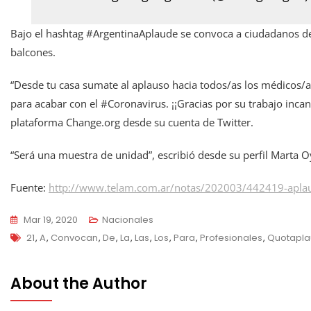
Bajo el hashtag #ArgentinaAplaude se convoca a ciudadanos de 
balcones.
“Desde tu casa sumate al aplauso hacia todos/as los médicos/as
para acabar con el #Coronavirus. ¡¡Gracias por su trabajo incan
plataforma Change.org desde su cuenta de Twitter.
“Será una muestra de unidad”, escribió desde su perfil Marta
Fuente:
http://www.telam.com.ar/notas/202003/442419-aplaus
Mar 19, 2020
Nacionales
Tags
21
,
A
,
Convocan
,
De
,
La
,
Las
,
Los
,
Para
,
Profesionales
,
Quotapla
About the Author