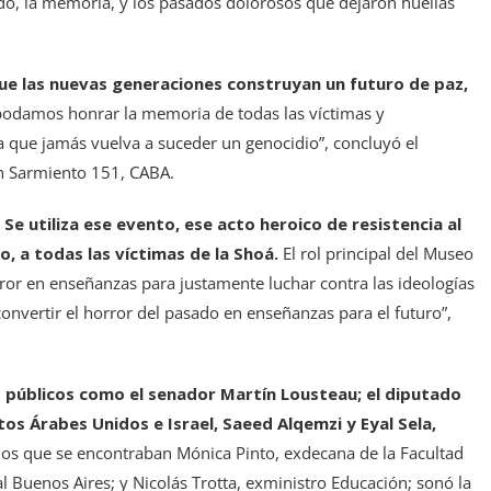
do, la memoria, y los pasados dolorosos que dejaron huellas
e las nuevas generaciones construyan un futuro de paz,
e podamos honrar la memoria de todas las víctimas y
ra que jamás vuelva a suceder un genocidio”, concluyó el
en Sarmiento 151, CABA.
.
Se utiliza ese evento, ese acto heroico de resistencia al
, a todas las víctimas de la Shoá.
El rol principal del Museo
ror en enseñanzas para justamente luchar contra las ideologías
convertir el horror del pasado en enseñanzas para el futuro”,
s públicos como el senador Martín Lousteau; el diputado
os Árabes Unidos e Israel, Saeed Alqemzi y Eyal Sela,
 los que se encontraban Mónica Pinto, exdecana de la Facultad
 Buenos Aires; y Nicolás Trotta, exministro Educación; sonó la