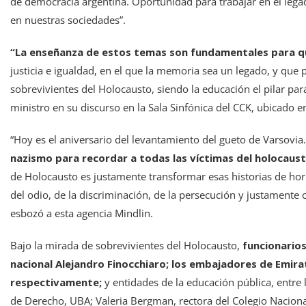
de democracia argentina. Oportunidad para trabajar en el lega
en nuestras sociedades”.
“La enseñanza de estos temas son fundamentales para qu
justicia e igualdad, en el que la memoria sea un legado, y qu
sobrevivientes del Holocausto, siendo la educación el pilar pa
ministro en su discurso en la Sala Sinfónica del CCK, ubicado 
“Hoy es el aniversario del levantamiento del gueto de Varsovia
nazismo para recordar a todas las víctimas del holocausto
de Holocausto es justamente transformar esas historias de hor
del odio, de la discriminación, de la persecución y justamente 
esbozó a esta agencia Mindlin.
Bajo la mirada de sobrevivientes del Holocausto,
funcionario
nacional Alejandro Finocchiaro; los embajadores de Emirat
respectivamente;
y entidades de la educación pública, entre
de Derecho, UBA; Valeria Bergman, rectora del Colegio Nacional