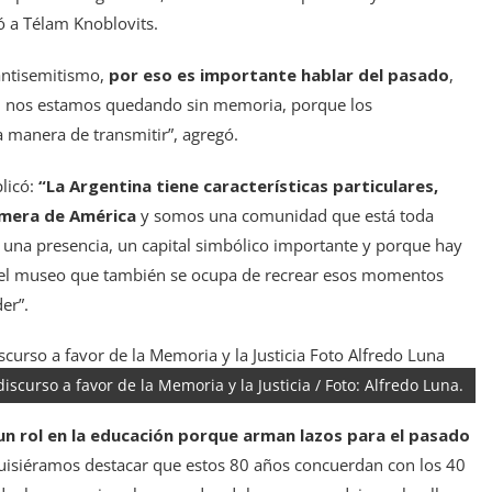
ó a Télam Knoblovits.
 antisemitismo,
por eso es importante hablar del pasado
,
ás, nos estamos quedando sin memoria, porque los
 manera de transmitir”, agregó.
plicó:
“La Argentina tiene características particulares,
imera de América
y somos una comunidad que está toda
e una presencia, un capital simbólico importante y porque hay
e el museo que también se ocupa de recrear esos momentos
er”.
scurso a favor de la Memoria y la Justicia / Foto: Alfredo Luna.
 un rol en la educación porque arman lazos para el pasado
uisiéramos destacar que estos 80 años concuerdan con los 40