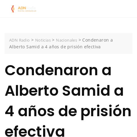
Skip
to
content
>
>
>
Condenaron a
ADN Radio
Noticias
Nacionales
Alberto Samid a 4 años de prisión efectiva
Condenaron a
Alberto Samid a
4 años de prisión
efectiva