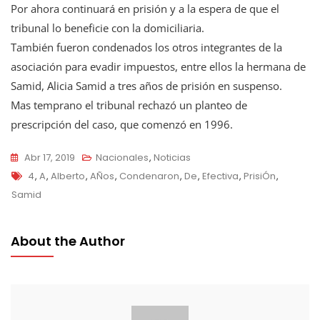
Por ahora continuará en prisión y a la espera de que el
tribunal lo beneficie con la domiciliaria.
También fueron condenados los otros integrantes de la
asociación para evadir impuestos, entre ellos la hermana de
Samid, Alicia Samid a tres años de prisión en suspenso.
Mas temprano el tribunal rechazó un planteo de
prescripción del caso, que comenzó en 1996.
Abr 17, 2019
Nacionales
,
Noticias
Tags
4
,
A
,
Alberto
,
AÑos
,
Condenaron
,
De
,
Efectiva
,
PrisiÓn
,
Samid
About the Author