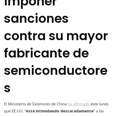
imponer
sanciones
contra su mayor
fabricante de
semiconductore
s
El Ministerio de Exteriores de China
ha afirmado
este lunes
que EE.UU. “
está intimidando descaradamente
” a las