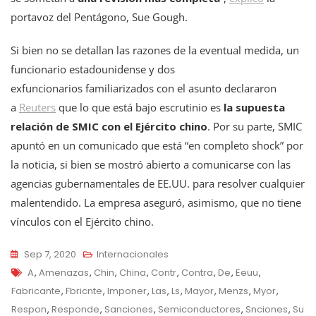
portavoz del Pentágono, Sue Gough.
Si bien no se detallan las razones de la eventual medida, un
funcionario estadounidense y dos
exfuncionarios familiarizados con el asunto declararon
a
Reuters
que lo que está bajo escrutinio es
la supuesta
relación de SMIC con el Ejército chino
. Por su parte, SMIC
apuntó en un comunicado que está “en completo shock” por
la noticia, si bien se mostró abierto a comunicarse con las
agencias gubernamentales de EE.UU. para resolver cualquier
malentendido. La empresa aseguró, asimismo, que no tiene
vínculos con el Ejército chino.
Sep 7, 2020
Internacionales
Tags
A
,
Amenazas
,
Chin
,
China
,
Contr
,
Contra
,
De
,
Eeuu
,
Fabricante
,
Fbricnte
,
Imponer
,
Las
,
Ls
,
Mayor
,
Menzs
,
Myor
,
Respon
,
Responde
,
Sanciones
,
Semiconductores
,
Snciones
,
Su