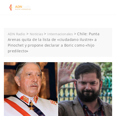
Skip
to
content
>
>
>
Chile: Punta
ADN Radio
Noticias
Internacionales
Arenas quita de la lista de «ciudadano ilustre» a
Pinochet y propone declarar a Boric como «hijo
predilecto»