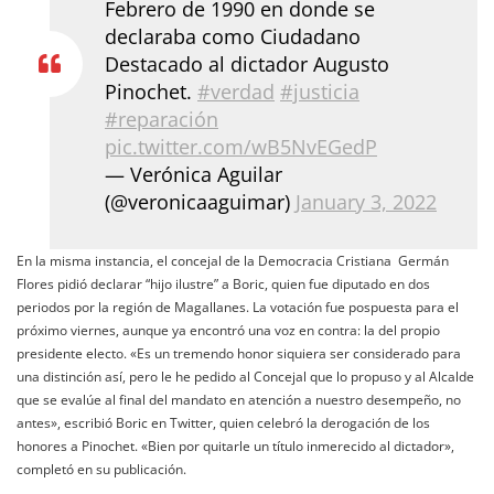
Febrero de 1990 en donde se
declaraba como Ciudadano
Destacado al dictador Augusto
Pinochet.
#verdad
#justicia
#reparación
pic.twitter.com/wB5NvEGedP
— Verónica Aguilar
(@veronicaaguimar)
January 3, 2022
En la misma instancia, el concejal de la Democracia Cristiana Germán
Flores pidió declarar “hijo ilustre” a Boric, quien fue diputado en dos
periodos por la región de Magallanes. La votación fue pospuesta para el
próximo viernes, aunque ya encontró una voz en contra: la del propio
presidente electo. «Es un tremendo honor siquiera ser considerado para
una distinción así, pero le he pedido al Concejal que lo propuso y al Alcalde
que se evalúe al final del mandato en atención a nuestro desempeño, no
antes», escribió Boric en Twitter, quien celebró la derogación de los
honores a Pinochet. «Bien por quitarle un título inmerecido al dictador»,
completó en su publicación.