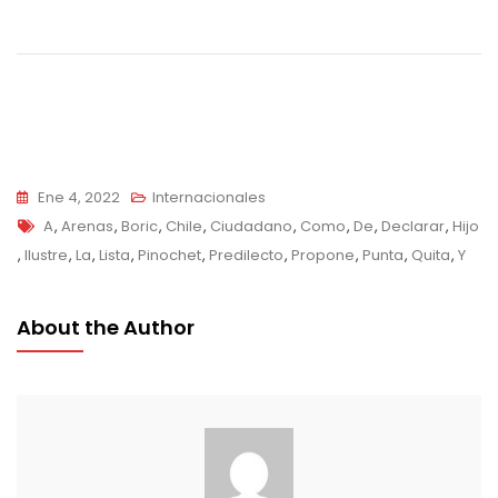
Navegación
de
entradas
Ene 4, 2022
Internacionales
Tags
A
,
Arenas
,
Boric
,
Chile
,
Ciudadano
,
Como
,
De
,
Declarar
,
Hijo
,
Ilustre
,
La
,
Lista
,
Pinochet
,
Predilecto
,
Propone
,
Punta
,
Quita
,
Y
About the Author