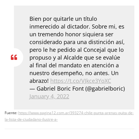
Bien por quitarle un título
inmerecido al dictador. Sobre mi, es
un tremendo honor siquiera ser
considerado para una distinción así,
pero le he pedido al Concejal que lo
propuso y al Alcalde que se evalúe
al final del mandato en atención a
nuestro desempeño, no antes. Un
abrazo!
https://t.co/VJkce3YoXC
— Gabriel Boric Font (@gabrielboric)
January 4, 2022
Fuente:
https://www.pagina12.com.ar/393274-chile-punta-arenas-quita-de-
la-lista-de-ciudadano-ilustre-a-