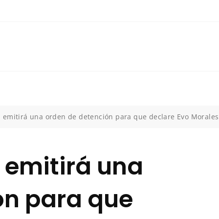
lía emitirá una orden de detención para que declare Evo Morales
a emitirá una
ón para que