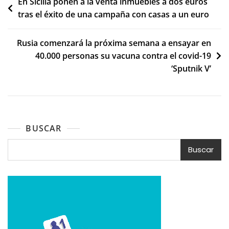
Navegación
En Sicilia ponen a la venta inmuebles a dos euros
tras el éxito de una campaña con casas a un euro
de
entradas
Rusia comenzará la próxima semana a ensayar en
40.000 personas su vacuna contra el covid-19
‘Sputnik V’
BUSCAR
Buscar