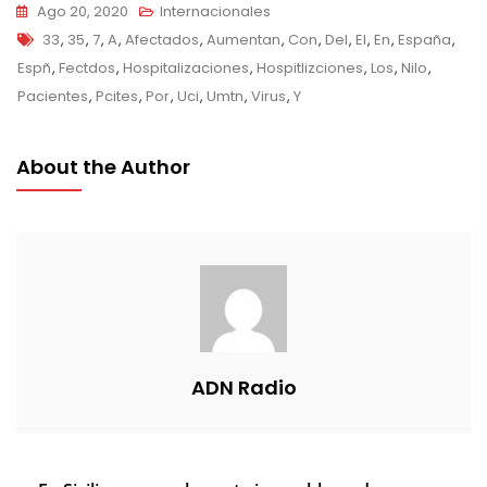
Ago 20, 2020
Internacionales
Tags
33
,
35
,
7
,
A
,
Afectados
,
Aumentan
,
Con
,
Del
,
El
,
En
,
España
,
Espñ
,
Fectdos
,
Hospitalizaciones
,
Hospitlizciones
,
Los
,
Nilo
,
Pacientes
,
Pcites
,
Por
,
Uci
,
Umtn
,
Virus
,
Y
About the Author
ADN Radio