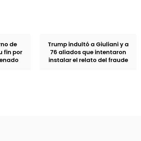
erno de
Trump indultó a Giuliani y a
u fin por
76 aliados que intentaron
Senado
instalar el relato del fraude