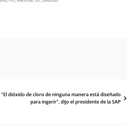
eva
,
Por
,
Rebrote
,
Un
,
Zelanda
"El dióxido de cloro de ninguna manera está diseñado
para ingerir", dijo el presidente de la SAP