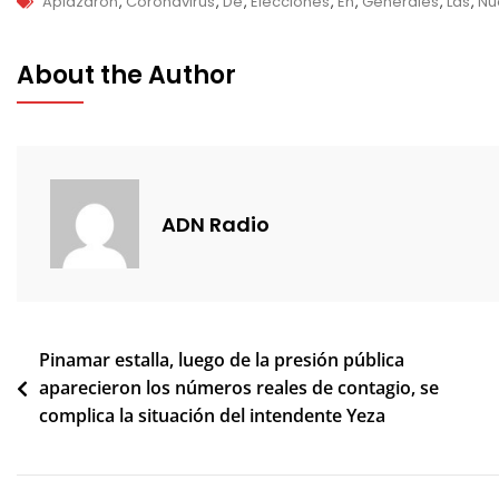
Tags
Aplazaron
,
Coronavirus
,
De
,
Elecciones
,
En
,
Generales
,
Las
,
Nu
About the Author
ADN Radio
Navegación
Pinamar estalla, luego de la presión pública
aparecieron los números reales de contagio, se
de
complica la situación del intendente Yeza
entradas