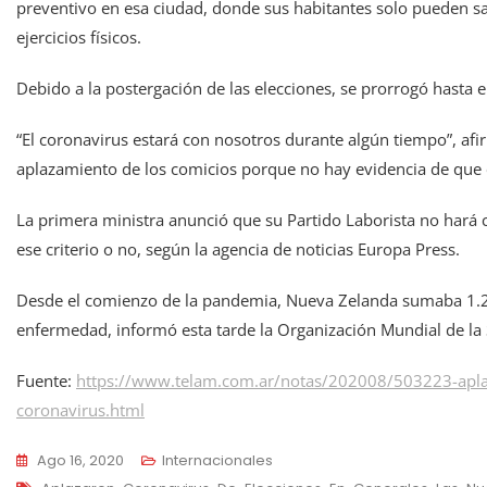
preventivo en esa ciudad, donde sus habitantes solo pueden s
ejercicios físicos.
Debido a la postergación de las elecciones, se prorrogó hasta
“El coronavirus estará con nosotros durante algún tiempo”, af
aplazamiento de los comicios porque no hay evidencia de que el
La primera ministra anunció que su Partido Laborista no hará c
ese criterio o no, según la agencia de noticias Europa Press.
Desde el comienzo de la pandemia, Nueva Zelanda sumaba 1.2
enfermedad, informó esta tarde la Organización Mundial de la
Fuente:
https://www.telam.com.ar/notas/202008/503223-apla
coronavirus.html
Ago 16, 2020
Internacionales